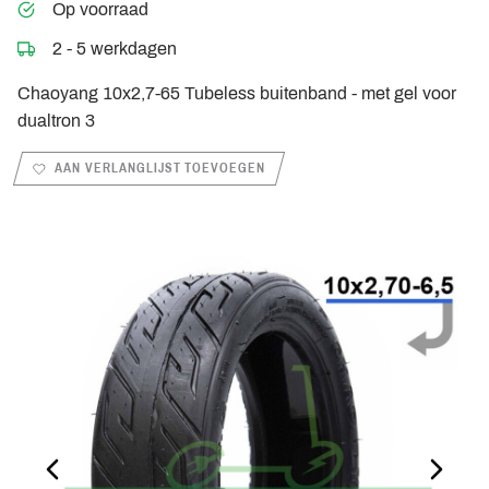
Op voorraad
2 - 5 werkdagen
Chaoyang 10x2,7-65 Tubeless buitenband - met gel voor
dualtron 3
AAN VERLANGLIJST TOEVOEGEN
PREVIOUS_SLIDE
NEXT_S