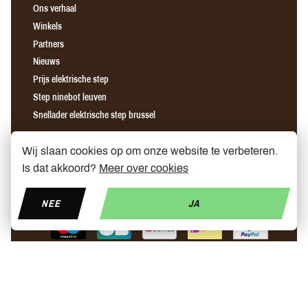
Ons verhaal
Winkels
Partners
Nieuws
Prijs elektrische step
Step ninebot leuven
Snellader elektrische step brussel
Wij slaan cookies op om onze website te verbeteren.
Find us on Facebook
Find us on Instagram
Find us on YouTube
Is dat akkoord?
Meer over cookies
NEE
JA
© Copyright 2026 My Mobelity
Made by
Polaris DC
- Designed by
Radikal