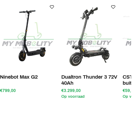
Ninebot Max G2
Dualtron Thunder 3 72V
CST 9
40Ah
buite
€799,00
€3.299,00
€59,90
Op voorraad
Op voo