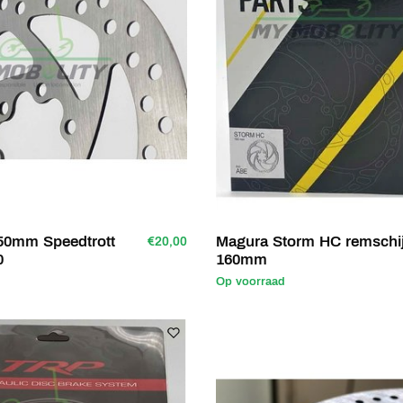
50mm Speedtrott
Magura Storm HC remschij
€20,00
0
160mm
Op voorraad