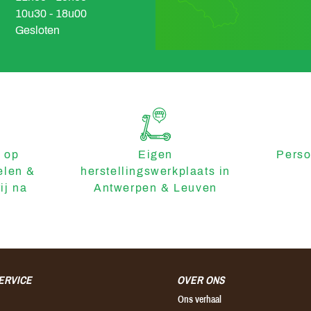
10u30 - 18u00
Gesloten
 op
Eigen
Perso
elen &
herstellingswerkplaats in
ij na
Antwerpen & Leuven
ERVICE
OVER ONS
Ons verhaal