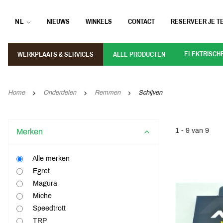
NL
NIEUWS
WINKELS
CONTACT
RESERVEER JE TE
ELEKTRISCH
WERKPLAATS & SERVICES
ALLE PRODUCTEN
Home
Onderdelen
Remmen
Schijven
1 - 9 van 9
Merken
Alle merken
Egret
Magura
Miche
Speedtrott
TRP