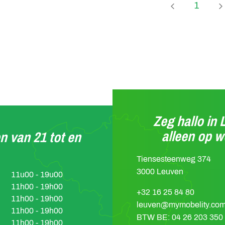
Page
1
Zeg hallo in 
alleen op 
n van 21 tot en
Tiensesteenweg 374
3000 Leuven
11u00 - 19u00
11h00 - 19h00
+32 16 25 84 80
11h00 - 19h00
leuven@mymobelity.co
11h00 - 19h00
BTW BE: 04 26 203 350
11h00 - 19h00