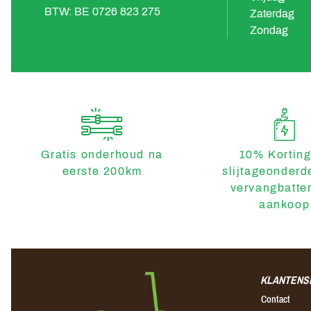
BTW: BE 0726 823 275
Zaterdag
Zondag
Gratis onderhoud na
10% Korting
eerste 200km
slijtageonderd
vervangbatter
aankoop
KLANTENS
Contact