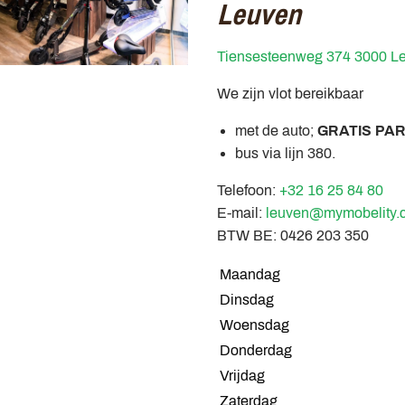
Leuven
Tiensesteenweg 374 3000 L
We zijn vlot bereikbaar
met de auto;
GRATIS PA
bus via lijn 380.
Telefoon:
+32 16 25 84 80
E-mail:
leuven@mymobelity.
BTW BE: 0426 203 350
Maandag
Dinsdag
Woensdag
Donderdag
Vrijdag
Zaterdag