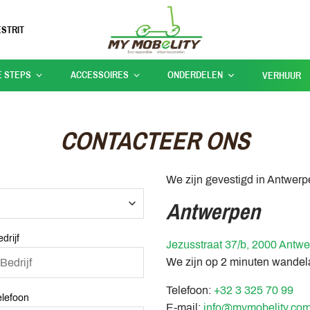
STRIT
E STEPS
ACCESSOIRES
ONDERDELEN
VERHUUR
CONTACTEER ONS
We zijn gevestigd in Antwerp
Antwerpen
drijf
Jezusstraat 37/b, 2000 Antw
We zijn op 2 minuten wandela
Telefoon:
+32 3 325 70 99
elefoon
E-mail:
info@mymobelity.co