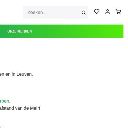
ONZE MERKEN
en en in Leuven.
erpen
.
fstand van de Meir!
m