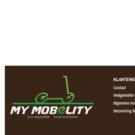
KLANTENS
Contact
Veelgestelde
Algemene vo
Verzending &