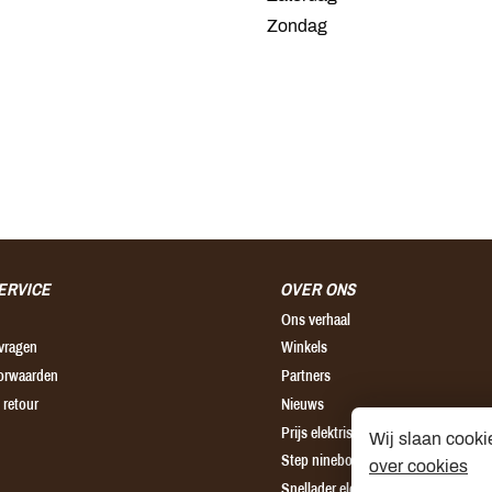
Zondag
ERVICE
OVER ONS
Ons verhaal
 vragen
Winkels
orwaarden
Partners
 retour
Nieuws
Prijs elektrische step
Wij slaan cooki
Step ninebot leuven
over cookies
Snellader elektrische step brussel