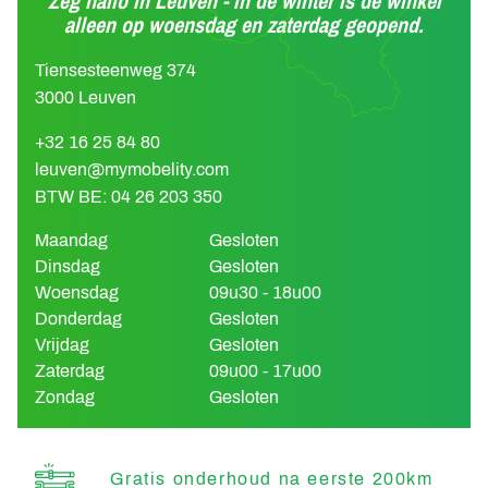
Zeg hallo in Leuven - In de winter is de winkel
alleen op woensdag en zaterdag geopend.
Tiensesteenweg 374
3000 Leuven
+32 16 25 84 80
leuven@mymobelity.com
BTW BE: 04 26 203 350
Maandag
Gesloten
Dinsdag
Gesloten
Woensdag
09u30 - 18u00
Donderdag
Gesloten
Vrijdag
Gesloten
Zaterdag
09u00 - 17u00
Zondag
Gesloten
Gratis onderhoud na eerste 200km