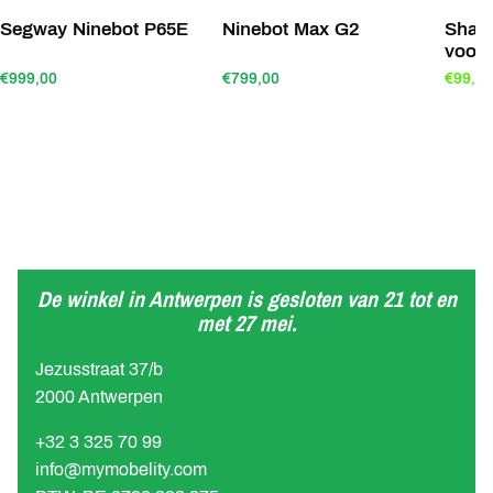
Segway Ninebot P65E
Ninebot Max G2
Shar
voor
€999,00
€799,00
€99,00
De winkel in Antwerpen is gesloten van 21 tot en
met 27 mei.
Jezusstraat 37/b
2000 Antwerpen
+32 3 325 70 99
info@mymobelity.com