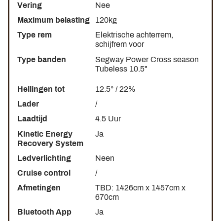
Het vouwmechanisme lijkt hetzelfde te zijn als het
Vering
Nee
vouwmechanisme dat al aanwezig is op de
Ninebot
Maximum belasting
120kg
MAX G30
.
Type rem
Elektrische achterrem,
10,5 inch tubeless band
voor betere grip op nat
schijfrem voor
wegdek.
Type banden
Segway Power Cross season
Een oplaadtijd van
4,5 uur.
Tubeless 10.5"
Een
NFC-kaartstartsysteem
, al te zien op de
Vsett-
serie
. Niemand kan uw e-step die op straat geparkeerd
Hellingen tot
12.5° / 22%
staat aanzetten!
Lader
/
IPX5-classificatie
(resistent tegen nat wegdek,
Laadtijd
4.5 Uur
dezelfde IP-classificatie als Ninebot MAX)
Kinetic Energy
Ja
USB C
-oplaadpoort op het dashboard
Recovery System
Ledverlichting
Neen
Cruise control
/
Afmetingen
TBD: 1426cm x 1457cm x
670cm
Bluetooth App
Ja