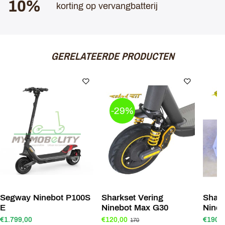
10%
korting op vervangbatterij
GERELATEERDE PRODUCTEN
-29%
Segway Ninebot P100S
Sharkset Vering
Shark
E
Ninebot Max G30
Nine
€1.799,00
€120,00
€190,
170