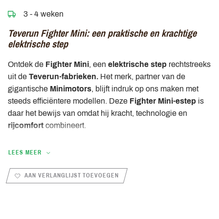
3 - 4 weken
Teverun Fighter Mini: een praktische en krachtige
elektrische step
Ontdek de
Fighter Mini
, een
elektrische step
rechtstreeks
uit de
Teverun-fabrieken.
Het merk, partner van de
gigantische
Minimotors
, blijft indruk op ons maken met
steeds efficiëntere modellen. Deze
Fighter Mini-estep
is
daar het bewijs van omdat hij kracht, technologie en
rijcomfort
combineert.
Bovenal zult u genieten van het
moderne en sportieve
LEES MEER
design
. Deze
e-step
heeft een strakke stijl die doet
denken aan bepaalde modellen van Dualtron. Het dek is
AAN VERLANGLIJST TOEVOEGEN
breed genoeg zodat de gebruiker comfortabel kan staan.
Op
stuurniveau
vinden we de
essentiële elementen
voor
het rijden. Allereerst het
centrale scherm
waarop
rijinformatie zoals snelheid, acculading en rijmodus