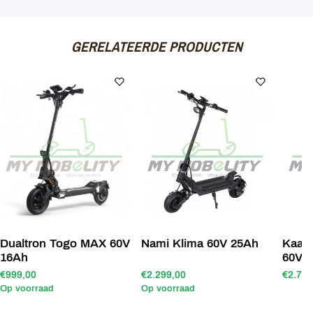
GERELATEERDE PRODUCTEN
Dualtron Togo MAX 60V
Nami Klima 60V 25Ah
Kaabo
16Ah
60V 
€999,00
€2.299,00
€2.799
Op voorraad
Op voorraad