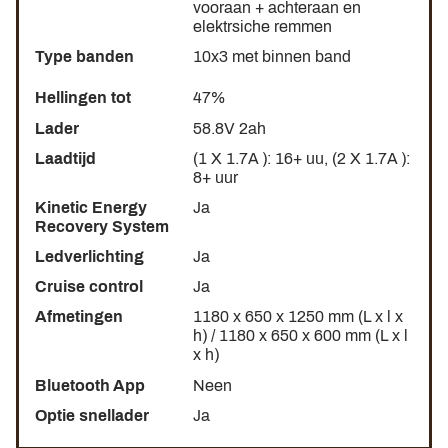
vooraan + achteraan en
nauwkeurig
hydraulisch remmen
, waardoor gemakkelijk
elektrsiche remmen
en snel kan worden geremd. Een essentieel punt
Type banden
10x3 met binnen band
aangezien de
elektrische step 29,5 kg weegt
.
Hellingen tot
47%
Nog een veiligheidspunt: de
indicatoren
. Deze Fighter is
Lader
58.8V 2ah
voorzien van
richtingaanwijzers
en maakt het daardoor
Laadtijd
(1 X 1.7A ): 16+ uu, (2 X 1.7A ):
mogelijk om een ​​richtingsverandering aan andere
8+ uur
weggebruikers te signaleren. Vermijd stress op
Kinetic Energy
Ja
kruispunten en sla veilig af. Deze Teverun-step maakt ook
Recovery System
gebruik van
innovatieve indicatoren
, aangezien de hele
Ledverlichting
Ja
zijkant van de scooter knippert om beter gezien te worden.
Cruise control
Ja
Profiteer ten slotte van
IPX5-waterdichtheid
op dit model.
Afmetingen
1180 x 650 x 1250 mm (L x l x
U zult dus bijna elke dag met uw machine kunnen rijden
h) / 1180 x 650 x 600 mm (L x l
zonder dat u zich zorgen hoeft te maken over de risico's
x h)
van regen
(u zult nog steeds zware regen en plassen
Bluetooth App
Neen
moeten vermijden).
Optie snellader
Ja