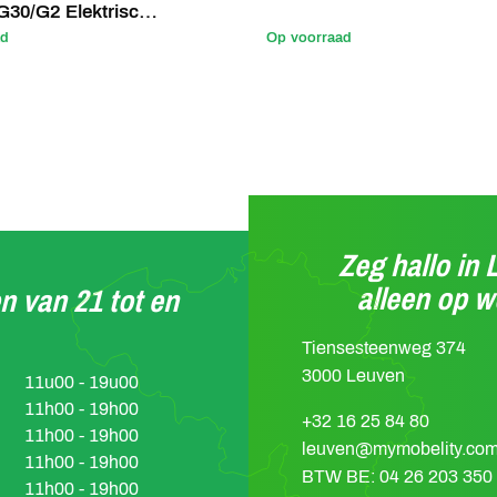
G30/G2 Elektrische
ad
Op voorraad
Zeg hallo in 
alleen op 
n van 21 tot en
Tiensesteenweg 374
3000 Leuven
11u00 - 19u00
11h00 - 19h00
+32 16 25 84 80
11h00 - 19h00
leuven@mymobelity.co
11h00 - 19h00
BTW BE: 04 26 203 350
11h00 - 19h00