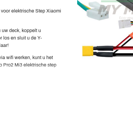
 voor elektrische Step Xiaomi
 uw deck, koppelt u
los en sluit u de Y-
laar!
a wifi werken, kunt u het
 Pro2 Mi3 elektrische step
kan het scherm aanzetten! Dit
een bewegingsdetectiesensor
 verplaatst.