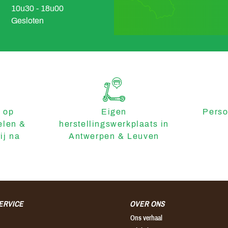
10u30 - 18u00
Gesloten
 op
Eigen
Perso
elen &
herstellingswerkplaats in
ij na
Antwerpen & Leuven
ERVICE
OVER ONS
Ons verhaal