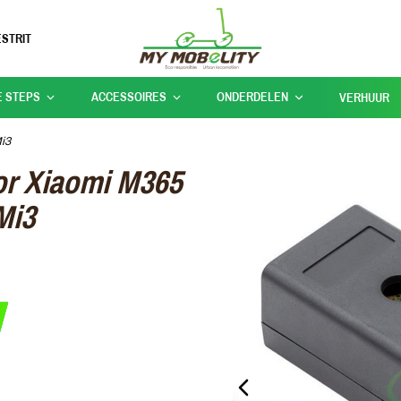
STRIT
E STEPS
ACCESSOIRES
ONDERDELEN
VERHUUR
i3
oor Xiaomi M365
Mi3
PREVIOUS_SLIDE