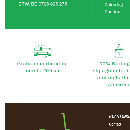
BTW: BE 0726 823 275
Zaterdag
Zondag
Gratis onderhoud na
10% Korting
eerste 200km
slijtageonderd
vervangbatter
aankoop
KLANTENS
Contact