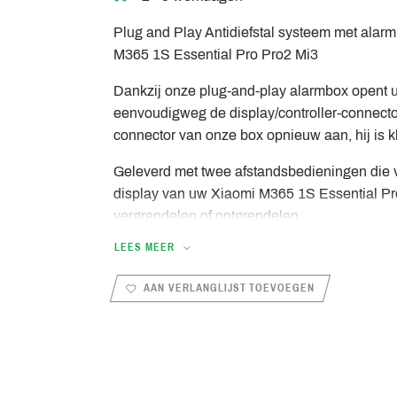
Plug and Play Antidiefstal systeem met alarm
M365 1S Essential Pro Pro2 Mi3
Dankzij onze plug-and-play alarmbox opent u
eenvoudigweg de display/controller-connector 
connector van onze box opnieuw aan, hij is k
Geleverd met twee afstandsbedieningen die vi
display van uw Xiaomi M365 1S Essential Pro
vergrendelen of ontgrendelen
LEES MEER
Parkeer uw elektrische step veilig, niemand 
antidiefstalsysteem is tevens voorzien van 
AAN VERLANGLIJST TOEVOEGEN
die een alarm activeert zodra uw Xiaomi wordt