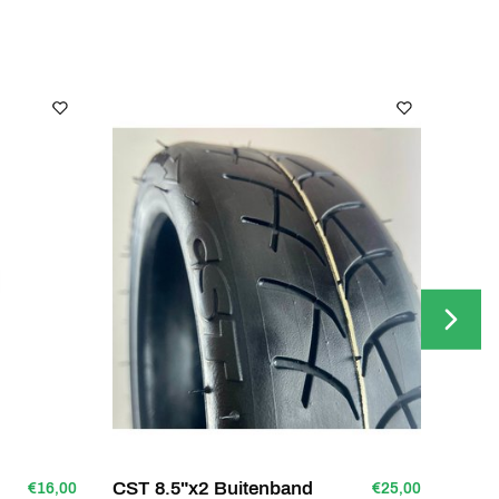
CST 8.5"x2 Buitenband
Nine
€16,00
€25,00