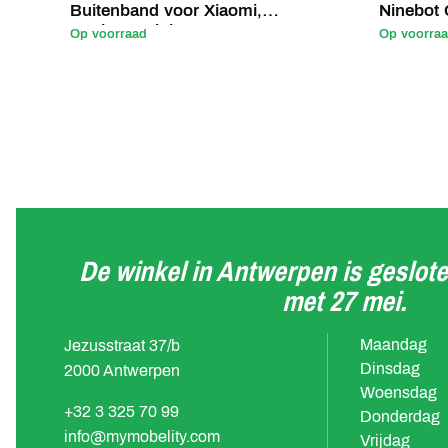
Buitenband voor Xiaomi,
Ninebot 
Dualtron Mini...
step
Op voorraad
Op voorra
De winkel in Antwerpen is geslote
met 27 mei.
Maandag
Jezusstraat 37/b
Dinsdag
2000 Antwerpen
Woensdag
+32 3 325 70 99
Donderdag
info@mymobelity.com
Vrijdag