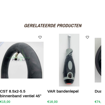
GERELATEERDE PRODUCTEN
CST 8.5x2-5.5
VAR bandenlepel
Dualt
binnenband ventiel 45°
€15,00
€16,00
€74,90