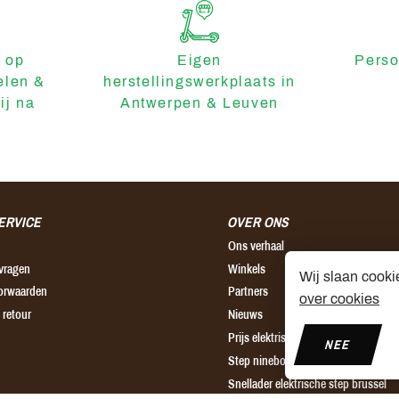
 op
Eigen
Perso
elen &
herstellingswerkplaats in
ij na
Antwerpen & Leuven
ERVICE
OVER ONS
Ons verhaal
 vragen
Winkels
Wij slaan cooki
orwaarden
Partners
over cookies
 retour
Nieuws
Prijs elektrische step
NEE
Step ninebot leuven
Snellader elektrische step brussel