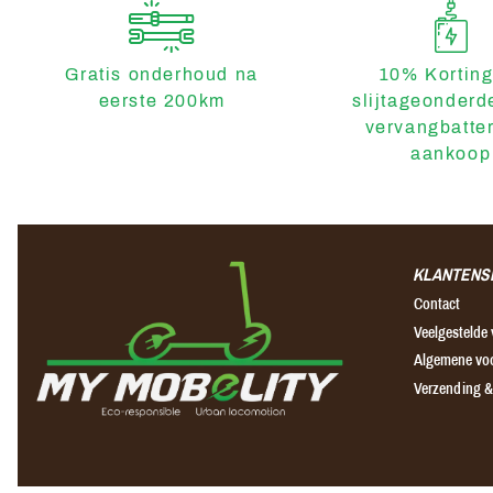
Gratis onderhoud na
10% Korting
eerste 200km
slijtageonderd
vervangbatter
aankoop
KLANTENS
Contact
Veelgestelde
Algemene vo
Verzending &