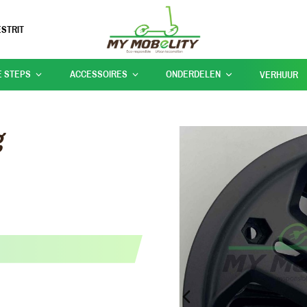
STRIT
E STEPS
ACCESSOIRES
ONDERDELEN
VERHUUR
g
PREVIOUS_SLIDE