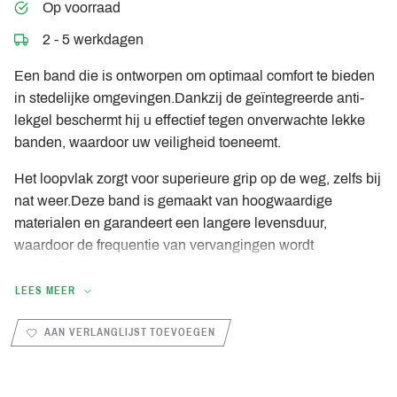
Op voorraad
2 - 5 werkdagen
Een band die is ontworpen om optimaal comfort te bieden
in stedelijke omgevingen.
Dankzij de geïntegreerde anti-
lekgel beschermt hij u effectief tegen onverwachte lekke
banden, waardoor uw veiligheid toeneemt.
Het loopvlak zorgt voor superieure grip op de weg, zelfs bij
nat weer.
Deze band is gemaakt van hoogwaardige
materialen en garandeert een langere levensduur,
waardoor de frequentie van vervangingen wordt
verminderd.
LEES MEER
Bovendien vergemakkelijkt het ontwerp de installatie,
zodat u met een gerust hart over stedelijke wegen kunt
AAN VERLANGLIJST TOEVOEGEN
rijden.