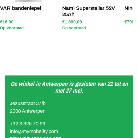
VAR bandenlepel
Nami Superstellar 52V
Nine
25Ah
€16,00
€1.890,00
€799,
Op voorraad
Op voorraad
De winkel in Antwerpen is gesloten van 21 tot en
met 27 mei.
Jezusstraat 37/b
2000 Antwerpen
+32 3 325 70 99
info@mymobelity.com