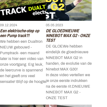
09.12.2024
05.05.2023
Een elektrische-step op
DE GLOEDNIEUWE
een Pump track?!
NINEBOT MAX G2 - ONZE
TEST
We hebben een Dualtron
DE GLOEWe hebben
NIEUW gebouwd -
eindelijk de gloednieuwe
Pumptrack- een maand
NINEBOT MAX G2 in
later is hier een video van
handen, de evolutie van de
onze voortgang. Erg leuk,
Ninebot MAX G30!
de leercurve is spannend
In deze video vertellen we
en het geeft ons veel
je onze eerste indrukken
sensatie! Blijf op de hoogte
na de eerste rit.DNIEUWE
NINEBOT MAX G2 -
ONZE TEST