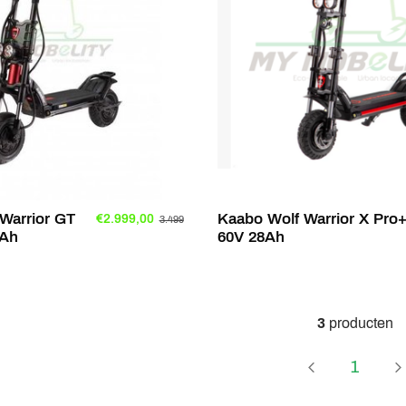
Warrior GT
Kaabo Wolf Warrior X Pro
€2.999,00
3.499
5Ah
60V 28Ah
3
producten
Page
1