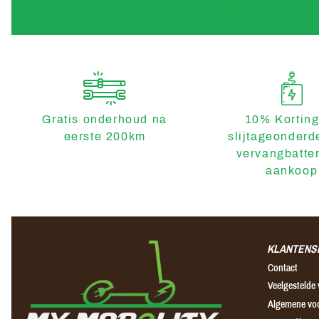
Gratis onderhoud na
10% Korting
eerste 200km
slijtageonderd
vervangbatter
aankoop
KLANTENS
Contact
Veelgestelde
Algemene vo