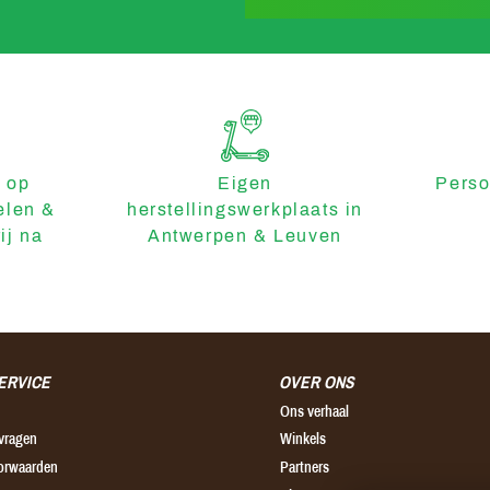
 op
Eigen
Perso
elen &
herstellingswerkplaats in
ij na
Antwerpen & Leuven
ERVICE
OVER ONS
Ons verhaal
 vragen
Winkels
orwaarden
Partners