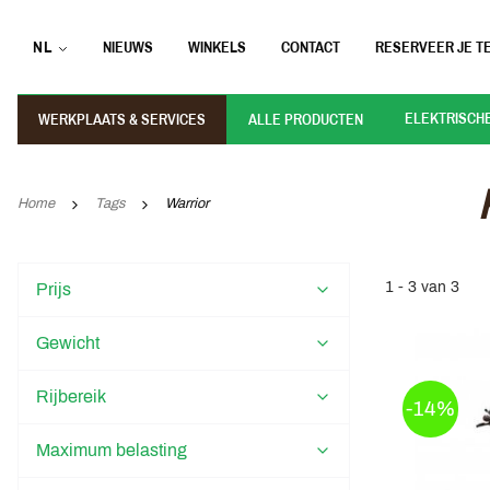
NL
NIEUWS
WINKELS
CONTACT
RESERVEER JE TE
ELEKTRISCH
WERKPLAATS & SERVICES
ALLE PRODUCTEN
Home
Tags
Warrior
1 - 3 van 3
Prijs
Gewicht
Rijbereik
-14%
Maximum belasting