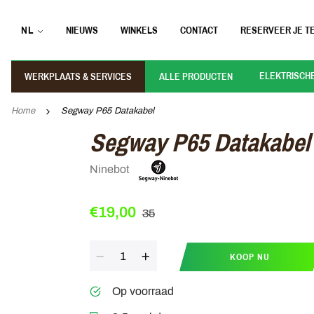
NL
NIEUWS
WINKELS
CONTACT
RESERVEER JE TE
ELEKTRISCH
WERKPLAATS & SERVICES
ALLE PRODUCTEN
Home
Segway P65 Datakabel
Segway P65 Datakabel
Ninebot
€19,00
35
Aantal
KOOP NU
Op voorraad