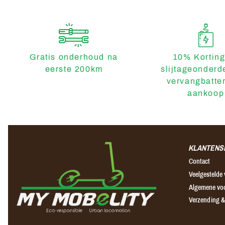
Gratis onderhoud na
10% Korting
eerste 200km
slijtageonderd
vervangbatter
aankoop
KLANTENS
Contact
Veelgestelde
Algemene vo
Verzending &