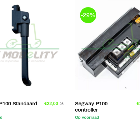
-29%
P100 Standaard
Segway P100
€22,00
€
28
controller
ad
Op voorraad