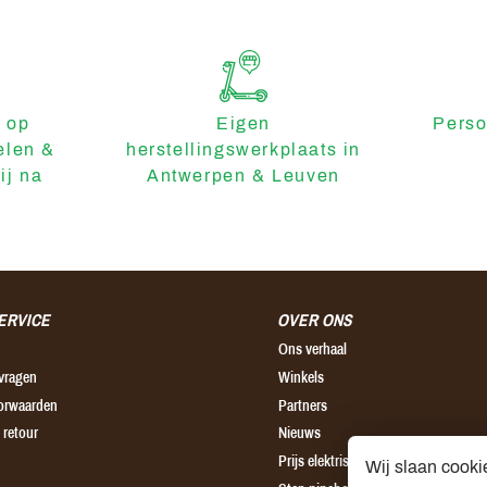
 op
Eigen
Perso
elen &
herstellingswerkplaats in
ij na
Antwerpen & Leuven
ERVICE
OVER ONS
Ons verhaal
 vragen
Winkels
orwaarden
Partners
 retour
Nieuws
Prijs elektrische step
Wij slaan cooki