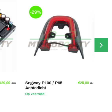
-29%
-
Segway P100 / P65
Orig
120,00
€25,00
169
35
Achterlicht
Moto
Op voorraad
Op vo