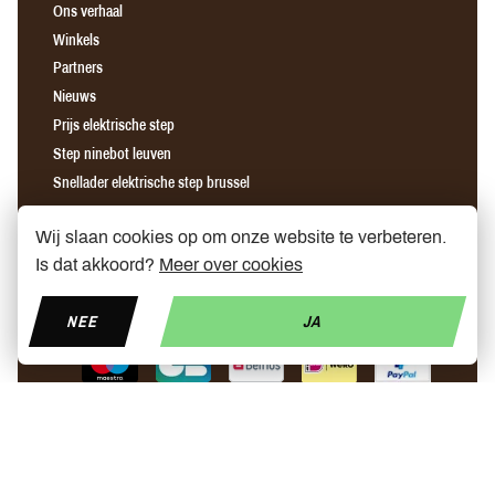
Ons verhaal
Winkels
Partners
Nieuws
Prijs elektrische step
Step ninebot leuven
Snellader elektrische step brussel
Wij slaan cookies op om onze website te verbeteren.
Find us on Facebook
Find us on Instagram
Find us on YouTube
Is dat akkoord?
Meer over cookies
NEE
JA
© Copyright 2026 My Mobelity
Made by
Polaris DC
- Designed by
Radikal