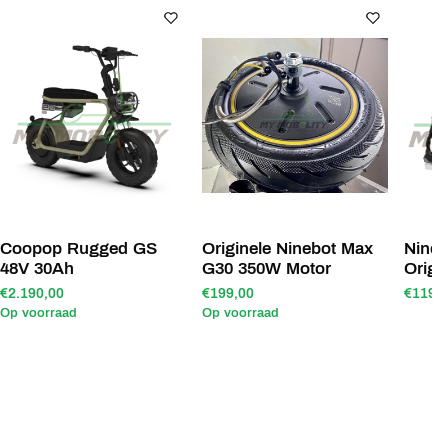
Coopop Rugged GS
Originele Ninebot Max
Nine
48V 30Ah
G30 350W Motor
Origi
€2.190,00
€199,00
€119,
Op voorraad
Op voorraad