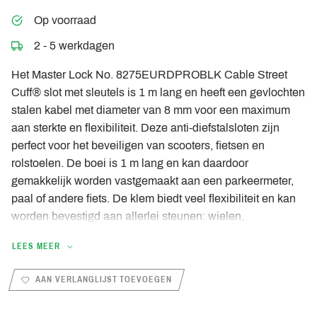
Op voorraad
2 - 5 werkdagen
Het Master Lock No. 8275EURDPROBLK Cable Street
Cuff® slot met sleutels is 1 m lang en heeft een gevlochten
stalen kabel met diameter van 8 mm voor een maximum
aan sterkte en flexibiliteit. Deze anti-diefstalsloten zijn
perfect voor het beveiligen van scooters, fietsen en
rolstoelen. De boei is 1 m lang en kan daardoor
gemakkelijk worden vastgemaakt aan een parkeermeter,
paal of andere fiets. De klem biedt veel flexibiliteit en kan
worden bevestigd aan allerlei steunen: wielen,
fietsstuurbeugels, scooterelektronica of scooterbodem. De
LEES MEER
beschermende vinyl coating voorkomt krassen. Het
geïntegreerde vergrendelmechanisme met sleutels en
AAN VERLANGLIJST TOEVOEGEN
stiftcilinder biedt superieure kraakbestendigheid. De
beperkte levenslange garantie zorgt voor gemoedsrust van