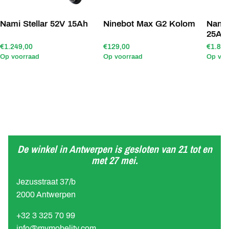
Nami Stellar 52V 15Ah
Ninebot Max G2 Kolom
Nami 
25Ah
€1.249,00
€129,00
€1.890
Op voorraad
Op voorraad
Op voo
De winkel in Antwerpen is gesloten van 21 tot en
met 27 mei.
Jezusstraat 37/b
2000 Antwerpen
+32 3 325 70 99
info@mymobelity.com