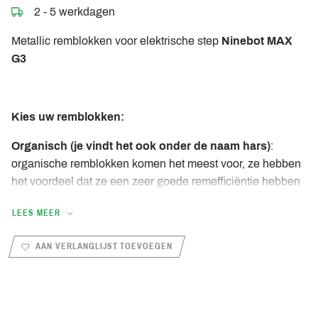
2 - 5 werkdagen
Metallic remblokken voor elektrische step
Ninebot MAX
G3
Kies uw remblokken:
Organisch (je vindt het ook onder de naam hars)
:
organische remblokken komen het meest voor, ze hebben
het voordeel dat ze een zeer goede remefficiëntie hebben
vanaf de eerste omwentelingen van het wiel (dus koud) en
LEES MEER
een relatief betaalbare prijs. Ze slijten echter sneller en
zijn vrij gevoelig voor modder.
AAN VERLANGLIJST TOEVOEGEN
Metallic
: Pads met een metalen voering zorgen voor
betere prestaties in barre klimatologische
omstandigheden, en door een zachtere voering is hun
levensduur langer. In tegenstelling tot organisch, hebben