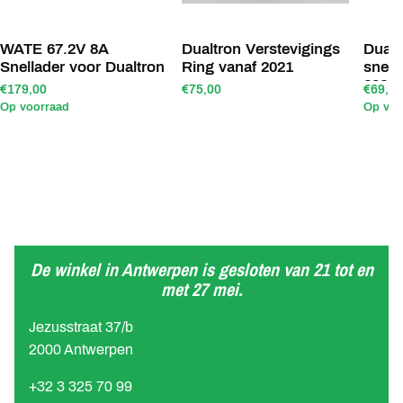
WATE 67.2V 8A
Dualtron Verstevigings
Dualt
Snellader voor Dualtron
Ring vanaf 2021
snelo
2021 
€179,00
€75,00
€69,00
Op voorraad
Op voo
De winkel in Antwerpen is gesloten van 21 tot en
met 27 mei.
Jezusstraat 37/b
2000 Antwerpen
+32 3 325 70 99