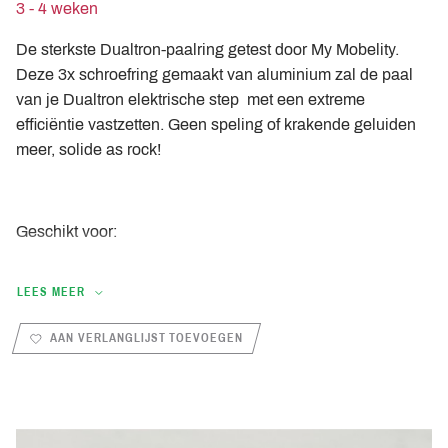
3 - 4 weken
De sterkste Dualtron-paalring getest door My Mobelity.
Deze 3x schroefring gemaakt van aluminium zal de paal
van je Dualtron elektrische step met een extreme
efficiëntie vastzetten. Geen speling of krakende geluiden
meer, solide as rock!
Geschikt voor:
Dualtron Thunder 2021
LEES MEER
Dualtron Storm
Dualtron Victor
AAN VERLANGLIJST TOEVOEGEN
Dualtron Thunder 2
Dualtron Achilleus
Dualtron Spider 2
Dualtron City