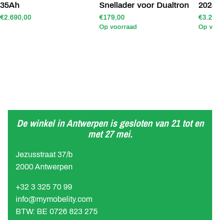
35Ah
Snellader voor Dualtron
2024
€2.690,00
€179,00
€3.290
Op voorraad
Op voo
De winkel in Antwerpen is gesloten van 21 tot en
met 27 mei.
Jezusstraat 37/b
2000 Antwerpen
+32 3 325 70 99
info@mymobelity.com
BTW: BE 0726 823 275