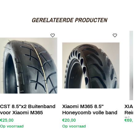
GERELATEERDE PRODUCTEN
CST 8.5"x2 Buitenband
Xiaomi M365 8.5"
XIAO
voor Xiaomi M365
Honeycomb volle band
Reinf
Ring
€25,00
€20,00
€69,00
Op voorraad
Op voorraad