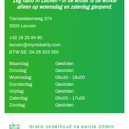
Zeg hallo in Leuven - In de winter is de winkel
alleen op woensdag en zaterdag geopend.
Tiensesteenweg 374
3000 Leuven
+32 16 25 84 80
leuven@mymobelity.com
BTW BE: 04 26 203 350
Maandag
Gesloten
Dinsdag
Gesloten
Woensdag
09u30 - 18u00
Donderdag
Gesloten
Vrijdag
Gesloten
Zaterdag
09u00 - 17u00
Zondag
Gesloten
Gratis onderhoud na eerste 200km