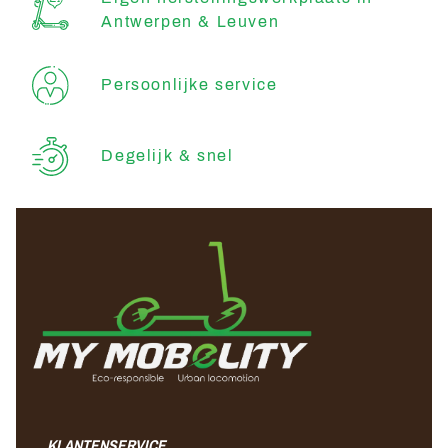
Antwerpen & Leuven
Persoonlijke service
Degelijk & snel
KLANTENSERVICE