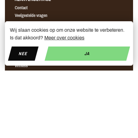
Contact
Veelgestelde vragen
Algemene voorwaarden
Wij slaan cookies op om onze website te verbeteren.
Verzending & retour
Is dat akkoord?
Meer over cookies
OVER ONS
NEE
JA
Ons verhaal
Winkels
Partners
Nieuws
Prijs elektrische step
Step ninebot leuven
Snellader elektrische step brussel
Find us on Facebook
Find us on Instagram
Find us on YouTube