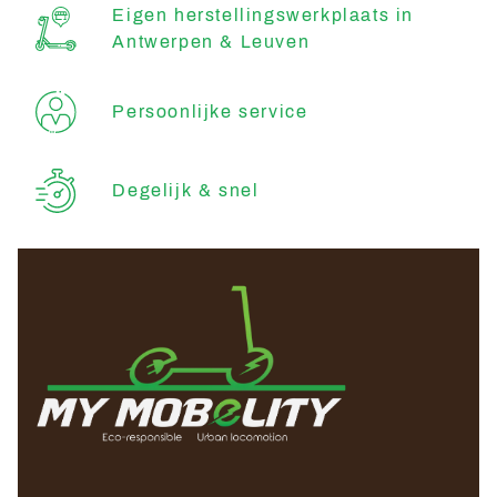
Eigen herstellingswerkplaats in
Antwerpen & Leuven
Persoonlijke service
Degelijk & snel