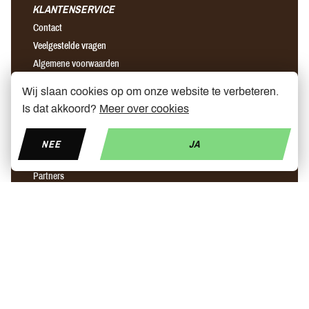
KLANTENSERVICE
Contact
Veelgestelde vragen
Algemene voorwaarden
Verzending & retour
Wij slaan cookies op om onze website te verbeteren.
Is dat akkoord?
Meer over cookies
OVER ONS
Ons verhaal
NEE
JA
Winkels
Partners
Nieuws
Prijs elektrische step
Step ninebot leuven
Snellader elektrische step brussel
Find us on Facebook
Find us on Instagram
Find us on YouTube