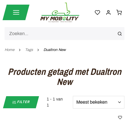
Home
Tags
Dualtron New
Producten getagd met Dualtron
New
1 - 1 van
FILTER
1