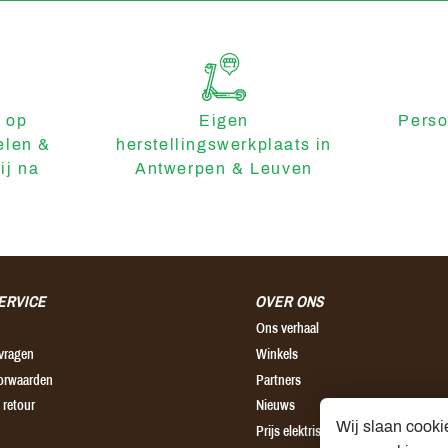
 op
Eigen
Perso
elen &
herstellingswerkplaats in
ij na
Antwerpen & Leuven
ERVICE
OVER ONS
Ons verhaal
 vragen
Winkels
orwaarden
Partners
 retour
Nieuws
Wij slaan cooki
Prijs elektrische step