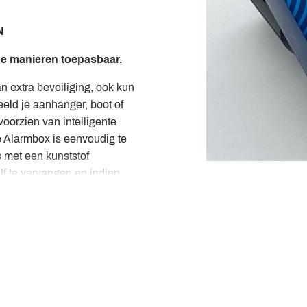
N
de manieren toepasbaar.
an extra beveiliging, ook kun
eld je aanhanger, boot of
oorzien van intelligente
 Alarmbox is eenvoudig te
 met een kunststof
lf te vervangen en indien
De Alarmbox is verkrijgbaar in