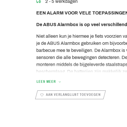
2 - 5 werkdagen
EEN ALARM VOOR VELE TOEPASSINGE
De ABUS Alarmbox is op veel verschillen
Niet alleen kun je hiermee je fiets voorzien v
je de ABUS Alarmbox gebruiken om bijvoorbe
barbecue mee te beveiligen. De Alarmbox is v
sensoren die alle bewegingen detecteren. De
monteren middels de bijgeleverde staalstraps
beschermlaag. De batterijen zijn makkelijk ze
gewenst is de houder los extra verkrijgbaar. 
LEES MEER
de kleuren zwart en blauw.
AAN VERLANGLIJST TOEVOEGEN