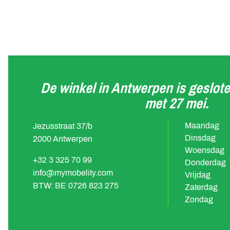
De winkel in Antwerpen is geslote
met 27 mei.
Technologie:
Maandag
Jezusstraat 37/b
Dinsdag
2000 Antwerpen
Alarmfunctie met min. 100 dB gedurende 
Woensdag
automatisch her-activering
+32 3 325 70 99
Donderdag
3D-positiedetectie detecteert stoten en kl
info@mymobelity.com
Vrijdag
richtingen en activeert alarm
BTW: BE 0726 823 275
Zaterdag
Intelligent alarm - na korte of kleine bewe
Zondag
etc. geeft het slot een kort waarschuwings
Incl. CR2-batterij