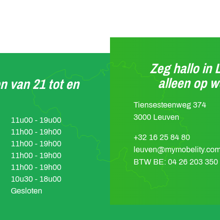
Zeg hallo in 
alleen op 
n van 21 tot en
Tiensesteenweg 374
3000 Leuven
11u00 - 19u00
11h00 - 19h00
15 seconden, daarna
+32 16 25 84 80
11h00 - 19h00
leuven@mymobelity.co
11h00 - 19h00
eine bewegingen in alle
BTW BE: 04 26 203 350
11h00 - 19h00
10u30 - 18u00
gingen, b.v. van een voetbal
Gesloten
signaal