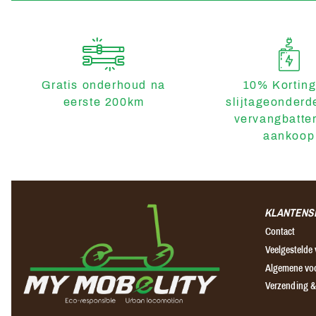
Stevige montage op de fiets
Gratis onderhoud na
10% Korting
eerste 200km
slijtageonderd
vervangbatter
aankoop
KLANTENS
Contact
Veelgestelde
Algemene vo
Verzending &