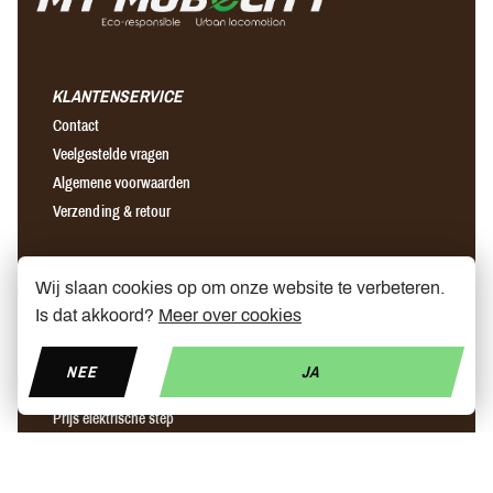
KLANTENSERVICE
Contact
Veelgestelde vragen
Algemene voorwaarden
Verzending & retour
OVER ONS
Wij slaan cookies op om onze website te verbeteren.
Ons verhaal
Is dat akkoord?
Meer over cookies
Winkels
Partners
NEE
JA
Nieuws
Prijs elektrische step
Step ninebot leuven
Snellader elektrische step brussel