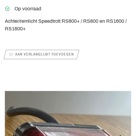
Op voorraad
Achter/remlicht Speedtrott RS800+ / RS800 en RS1600 /
RS1600+
AAN VERLANGLIJST TOEVOEGEN
PREVIOUS_SLIDE
NEXT_S