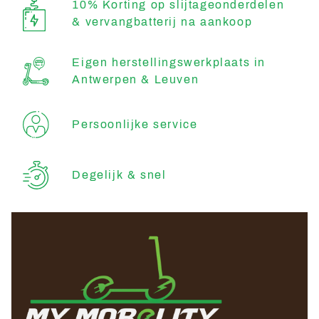
10% Korting op slijtageonderdelen
& vervangbatterij na aankoop
Eigen herstellingswerkplaats in
Antwerpen & Leuven
Persoonlijke service
Degelijk & snel