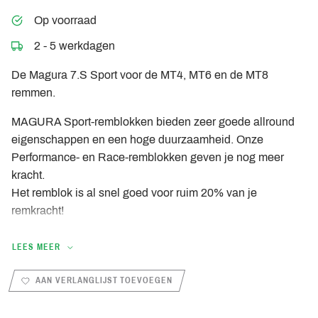
Op voorraad
2 - 5 werkdagen
De Magura 7.S Sport voor de MT4, MT6 en de MT8
remmen.
MAGURA Sport-remblokken bieden zeer goede allround
eigenschappen en een hoge duurzaamheid. Onze
Performance- en Race-remblokken geven je nog meer
kracht.
Het remblok is al snel goed voor ruim 20% van je
remkracht!
LEES MEER
Organic mix
AAN VERLANGLIJST TOEVOEGEN
Voor al haar fietsremblokken gebruikt MAGURA een
organisch mengsel dat tot 30% metaal bevat. De