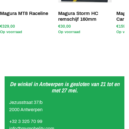
Magura MT8 Raceline
Magura Storm HC
Magu
remschijf 160mm
Carb
€329,00
€30,00
€159,
Op voorraad
Op voorraad
Op voo
De winkel in Antwerpen is gesloten van 21 tot en
met 27 mei.
Jezusstraat 37/b
2000 Antwerpen
+32 3 325 70 99
info@mymobelity.com