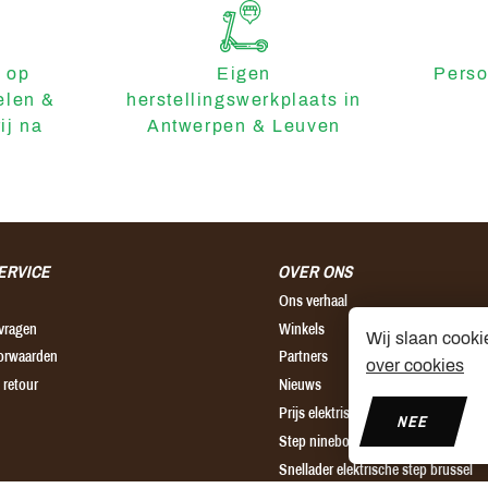
 op
Eigen
Perso
elen &
herstellingswerkplaats in
ij na
Antwerpen & Leuven
ERVICE
OVER ONS
Ons verhaal
 vragen
Winkels
Wij slaan cooki
orwaarden
Partners
over cookies
 retour
Nieuws
Prijs elektrische step
NEE
Step ninebot leuven
Snellader elektrische step brussel