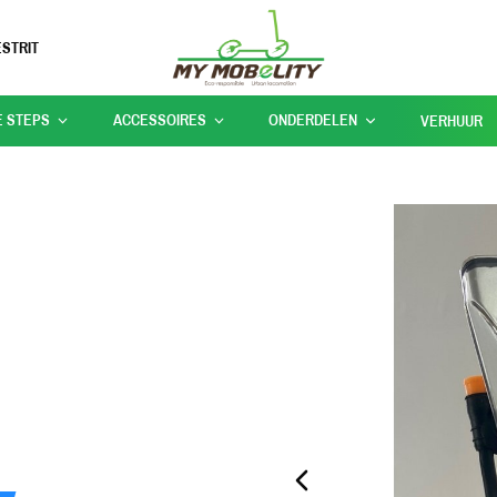
STRIT
E STEPS
ACCESSOIRES
ONDERDELEN
VERHUUR
PREVIOUS_SLIDE