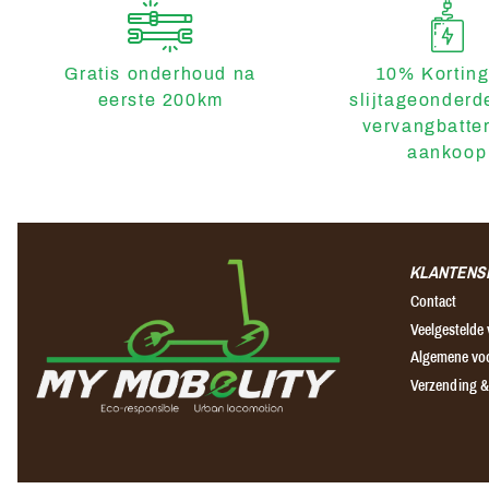
Gratis onderhoud na
10% Korting
eerste 200km
slijtageonderd
vervangbatter
aankoop
KLANTENS
Contact
Veelgestelde
Algemene vo
Verzending &