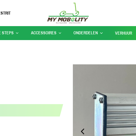
STRIT
E STEPS
ACCESSOIRES
ONDERDELEN
VERHUUR
PREVIOUS_SLIDE