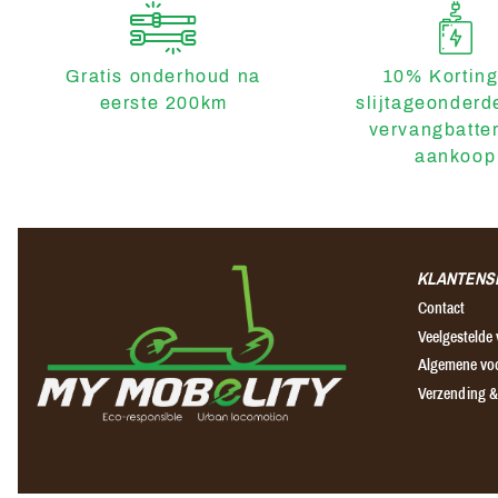
Gratis onderhoud na
10% Korting
eerste 200km
slijtageonderd
vervangbatter
aankoop
KLANTENS
Contact
Veelgestelde
Algemene vo
Verzending &