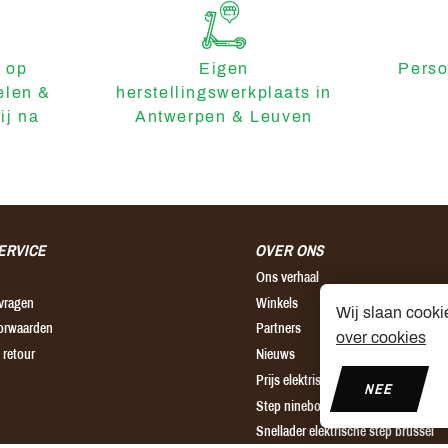
 op
Eigen
Perso
elen &
herstellingswerkplaats in
ij na
Antwerpen & Leuven
ERVICE
OVER ONS
Ons verhaal
 vragen
Winkels
Wij slaan cooki
orwaarden
Partners
over cookies
 retour
Nieuws
Prijs elektrische step
NEE
Step ninebot leuven
Snellader elektrische step brussel