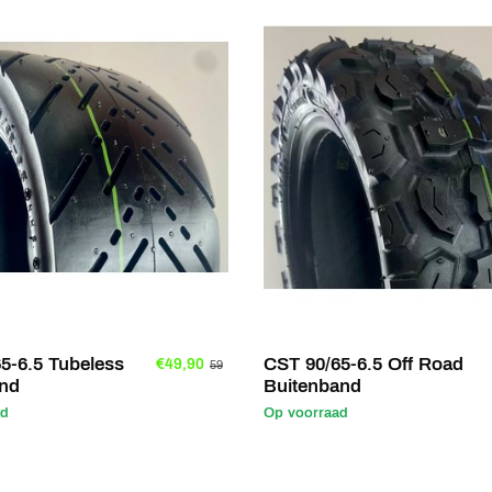
5-6.5 Tubeless
CST 90/65-6.5 Off Road
€49,90
59
and
Buitenband
ad
Op voorraad