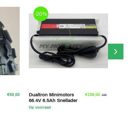
-20%
Dualtron Minimotors
VAR 
€59,00
€159,00
199
66.4V 6.5Ah Snellader
remb
Op voorraad
Op vo