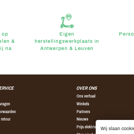
 op
Eigen
Perso
elen &
herstellingswerkplaats in
ij na
Antwerpen & Leuven
ERVICE
OVER ONS
Ons verhaal
 vragen
Winkels
orwaarden
Partners
 retour
Nieuws
Prijs elektrische step
Wij slaan cooki