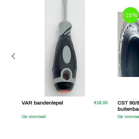
-15%
VAR bandenlepel
CST 90/6
€16,00
buitenb
Op voorraad
Op voorra