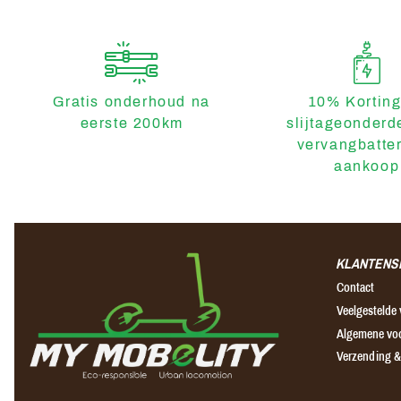
Gratis onderhoud na
10% Korting
eerste 200km
slijtageonderd
vervangbatter
aankoop
KLANTENS
Contact
Veelgestelde
Algemene vo
Verzending &