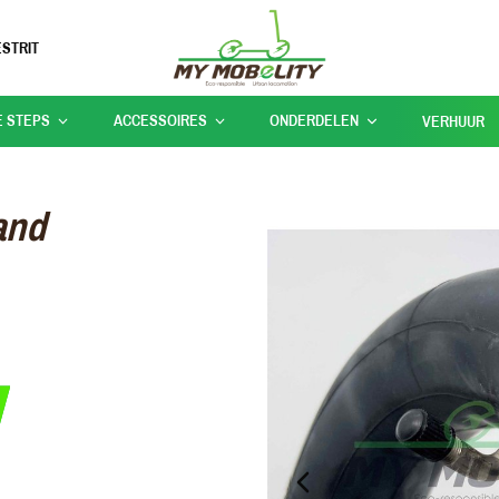
STRIT
E STEPS
ACCESSOIRES
ONDERDELEN
VERHUUR
and
PREVIOUS_SLIDE