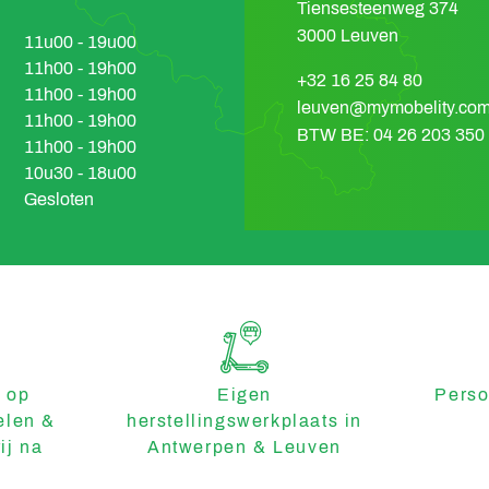
Tiensesteenweg 374
3000 Leuven
11u00 - 19u00
11h00 - 19h00
+32 16 25 84 80
11h00 - 19h00
leuven@mymobelity.co
11h00 - 19h00
BTW BE: 04 26 203 350
11h00 - 19h00
10u30 - 18u00
Gesloten
 op
Eigen
Perso
elen &
herstellingswerkplaats in
ij na
Antwerpen & Leuven