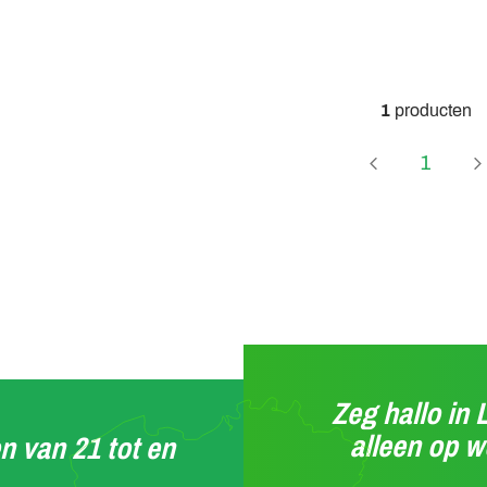
1
producten
Page
1
Zeg hallo in 
alleen op 
n van 21 tot en