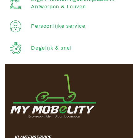
Antwerpen & Leuven
Persoonlijke service
Degelijk & snel
KLANTENSERVICE