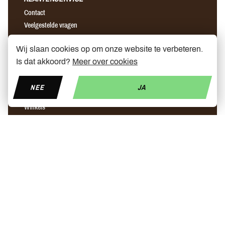
Contact
Veelgestelde vragen
Algemene voorwaarden
Wij slaan cookies op om onze website te verbeteren.
Verzending & retour
Is dat akkoord?
Meer over cookies
OVER ONS
NEE
JA
Ons verhaal
Winkels
Partners
Nieuws
Prijs elektrische step
Step ninebot leuven
Snellader elektrische step brussel
Find us on Facebook
Find us on Instagram
Find us on YouTube