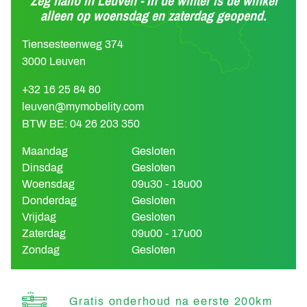
Zeg hallo in Leuven - In de winter is de winkel
alleen op woensdag en zaterdag geopend.
Tiensesteenweg 374
3000 Leuven
+32 16 25 84 80
leuven@mymobelity.com
BTW BE: 04 26 203 350
Maandag
Gesloten
Dinsdag
Gesloten
Woensdag
09u30 - 18u00
Donderdag
Gesloten
Vrijdag
Gesloten
Zaterdag
09u00 - 17u00
Zondag
Gesloten
Gratis onderhoud na eerste 200km