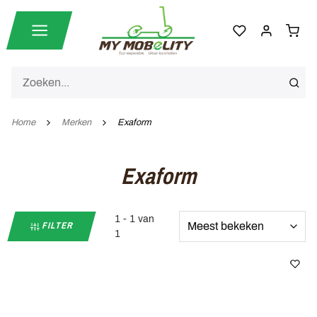
Home
Merken
Exaform
Exaform
1 - 1 van
FILTER
1