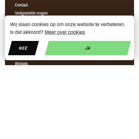
Contact
Veelgestelde vragen
Algemene voorwaarden
Wij slaan cookies op om onze website te verbeteren.
Verzending & retour
Is dat akkoord?
Meer over cookies
OVER ONS
NEE
JA
Ons verhaal
Winkels
Partners
Nieuws
Prijs elektrische step
Step ninebot leuven
Snellader elektrische step brussel
Find us on Facebook
Find us on Instagram
Find us on YouTube