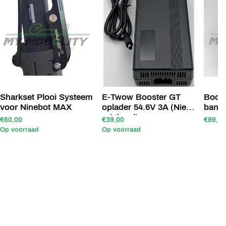
Sharkset Plooi Systeem
E-Twow Booster GT
Boost
voor Ninebot MAX
oplader 54.6V 3A (Niet
band
origineel)
€60,00
€39,00
€89,90
Op voorraad
Op voorraad