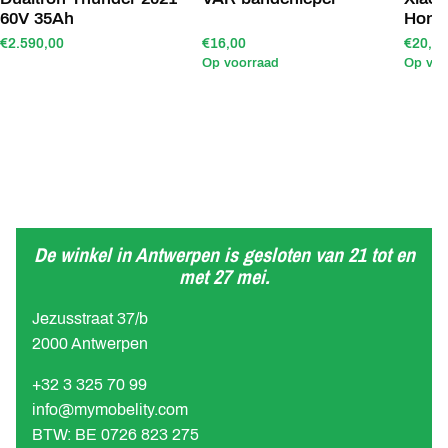
60V 35Ah
Hone
€2.590,00
€16,00
€20,00
Op voorraad
Op voo
De winkel in Antwerpen is gesloten van 21 tot en
met 27 mei.
Jezusstraat 37/b
2000 Antwerpen
+32 3 325 70 99
info@mymobelity.com
BTW: BE 0726 823 275