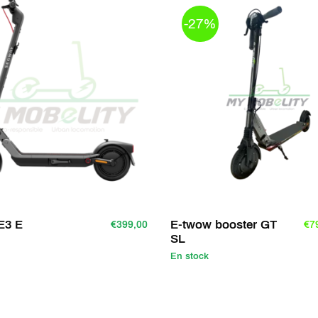
lération et au freinage bien
-27%
mouture.
ues E-TWOW est sans doute
TS ne déroge pas à la règle:
portée n’importe où (Repliée:
* 382mm)
imale peut être différente
luie.
E3 E
E-twow booster GT
€399,00
€7
SL
En stock