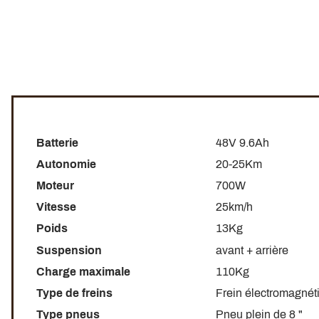
Batterie
48V 9.6Ah
Autonomie
20-25Km
Moteur
700W
Vitesse
25km/h
Poids
13Kg
Suspension
avant + arrière
Charge maximale
110Kg
Type de freins
Frein électromagnéti
Type pneus
Pneu plein de 8 "