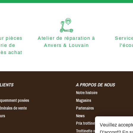
r pièces
Atelier de réparation à
Servic
erie de
Anvers & Louvain
l'éco
ès achat
LIENTS
A PROPOS DE NOUS
Notre histoire
réquemment posées
Magasins
énérales de vente
Partenaires
ours
News
Prix trottinette électrique
Veuillez accepte
Trottinette ninebot
D'accord?
En sa