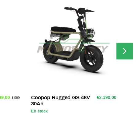
Coopop Rugged GS 48V
Nine
99,00
€2.190,00
1.099
30Ah
En stock
En st