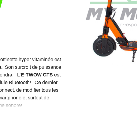
ttinette hyper vitaminée est
s.
Son surcroit de puissance
rendra. L’
E-TWOW GTS
est
dule Bluetooth! Ce dernier
nnect, de modifier tous les
smartphone et surtout de
rme sonore!