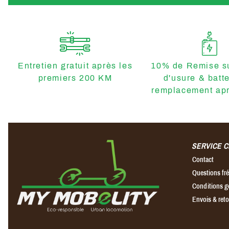
Entretien gratuit après les
10% de Remise su
premiers 200 KM
d'usure & batt
remplacement apr
SERVICE C
Contact
Questions f
Conditions g
Envois & ret