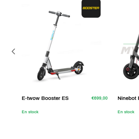
reprogrammé pour éviter les latences à l’accé
connues des propriétaires de GTS première 
Le meilleur aspect des trottinettes électriq
leur poids et leur encombrement réduit. La G
légère (13kg), elle peut être facilement trans
1060 * 324 * 150mm; Dépliée: 1132 * 1075 
Remarque! Dans certains pays, la vitesse max
selon les directives. Ne pas utiliser sous la p
E-twow Booster ES
Ninebot 
€699,00
En stock
En stock