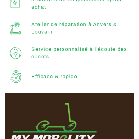
achat
Atelier de réparation à Anvers &
Louvain
Service personnalisé à l'écoute des
clients
Efficace & rapide