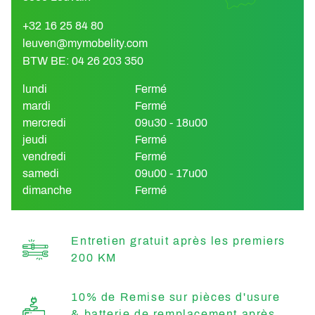
+32 16 25 84 80
leuven@mymobelity.com
BTW BE: 04 26 203 350
lundi
Fermé
mardi
Fermé
mercredi
09u30 - 18u00
jeudi
Fermé
vendredi
Fermé
samedi
09u00 - 17u00
dimanche
Fermé
Entretien gratuit après les premiers
200 KM
10% de Remise sur pièces d'usure
& batterie de remplacement après