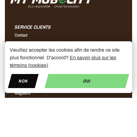
SERVICE CLIENTS
Contact
Questions fréquemment posées
Veuillez accepter les cookies afin de rendre ce site
Conditions générales de vente
plus fonctionnel. D'accord?
En savoir plus sur les
Envois & retours
témoins (cookies)
A PROPOS DE NOUS
NON
OUI
Notre histoire
Magasins
Partenaires
News
Prix trottinette électrique
Trottinette ninebot
Chargeur rapide pour trottinette électrique