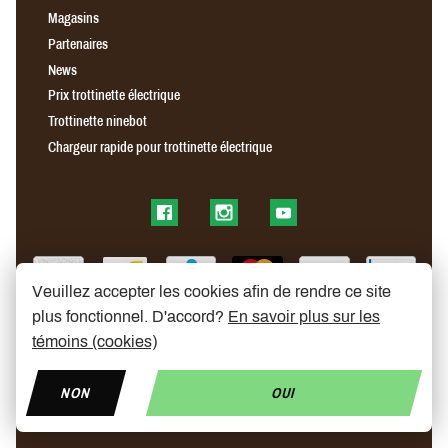
Magasins
Partenaires
News
Prix trottinette électrique
Trottinette ninebot
Chargeur rapide pour trottinette électrique
Find us on Facebook
Find us on Instagram
Find us on YouTube
Veuillez accepter les cookies afin de rendre ce site
plus fonctionnel. D'accord?
En savoir plus sur les
témoins (cookies)
NON
OUI
© Copyright 2026 My Mobelity
Made by
Polaris DC
- Designed by
Radikal