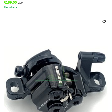
€189,00
209
En stock