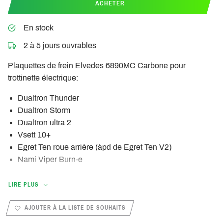
ACHETER
En stock
2 à 5 jours ouvrables
Plaquettes de frein Elvedes 6890MC Carbone pour
trottinette électrique:
Dualtron Thunder
Dualtron Storm
Dualtron ultra 2
Vsett 10+
Egret Ten roue arrière (àpd de Egret Ten V2)
Nami Viper Burn-e
Choisir ses plaquettes de freins:
LIRE PLUS
Organique (vous la trouverez aussi sous l’appellation
AJOUTER À LA LISTE DE SOUHAITS
résine)
: les plaquettes organiques sont les plus répandus,