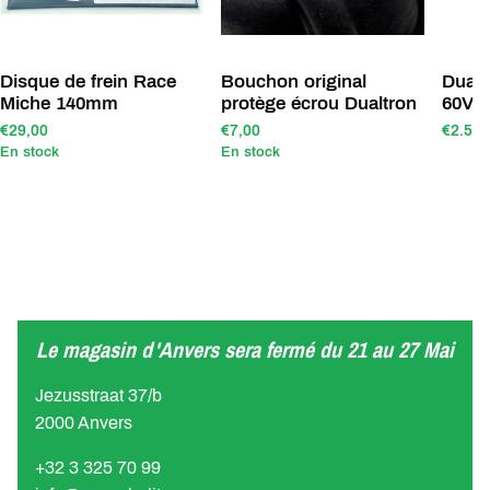
Disque de frein Race
Bouchon original
Dualt
Miche 140mm
protège écrou Dualtron
60V 
€29,00
€7,00
€2.590
En stock
En stock
Le magasin d'Anvers sera fermé du 21 au 27 Mai
Jezusstraat 37/b
2000 Anvers
+32 3 325 70 99