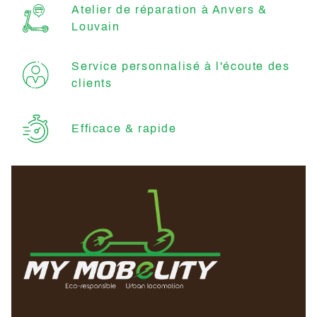
Atelier de réparation à Anvers &
Louvain
Service personnalisé à l'écoute des
clients
Efficace & rapide