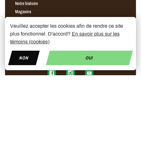
Notre histoire
Magasins
Partenaires
Veuillez accepter les cookies afin de rendre ce site
News
plus fonctionnel. D'accord?
En savoir plus sur les
Prix trottinette électrique
témoins (cookies)
Trottinette ninebot
Chargeur rapide pour trottinette électrique
NON
OUI
Find us on Facebook
Find us on Instagram
Find us on YouTube
© Copyright 2026 My Mobelity
Made by
Polaris DC
- Designed by
Radikal