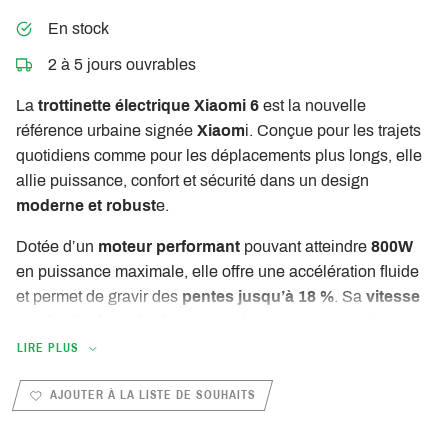
En stock
2 à 5 jours ouvrables
La
trottinette électrique Xiaomi 6
est la nouvelle
référence urbaine signée
Xiaom
i. Conçue pour les trajets
quotidiens comme pour les déplacements plus longs, elle
allie puissance, confort et sécurité dans un design
moderne et robust
e.
Dotée d’un
moteur performant
pouvant atteindre
800W
en puissance maximale, elle offre une accélération fluide
et permet de gravir des
pentes jusqu’à 18 %
. Sa
vitesse
maximale de 25 km/
h respecte les normes européennes,
tandis que son
autonomie jusqu’à 45 km
permet de
LIRE PLUS
circuler sereinement en ville sans recharge fréquente.
AJOUTER À LA LISTE DE SOUHAITS
Grâce à ses
pneus tubeless 12 pouces
, la
Xiaomi 6
assure une excellente
stabilité et un confort optimal
,