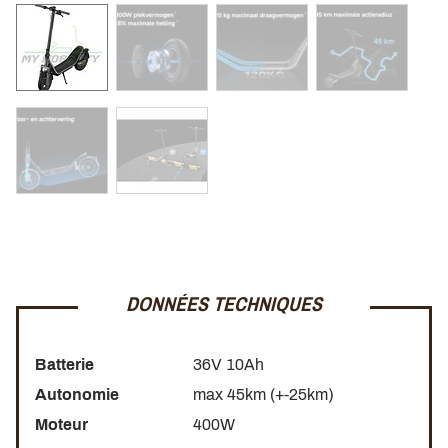
Charge maximale 120 kg
Système de freinage sécurisé
Design robuste et moderne
La Xiaomi 6 est le choix idéal pour ceux qui recherchent
une trottinette fiable, confortable et performante pour leurs
déplacements urbains.
DONNÉES TECHNIQUES
Batterie
36V 10Ah
Autonomie
max 45km (+-25km)
Moteur
400W