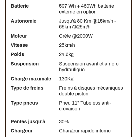
Batterie
597 Wh + 460Wh batterie
externe en option
Autonomie
Jusqu'à 80 Km @15km/h -
65km @25m/h
Moteur
Crète @2000W
Vitesse
25km/h
Poids
24.6kg
Suspension
Suspension avant et arrière
hydraulique
Charge maximale
130Kg
Type de freins
Freins à disques mécaniques
double piston
Type pneus
Pneu 11" Tubeless anti-
crevaison
Pentes jusqu'à
30%
Chargeur
Chargeur rapide interne