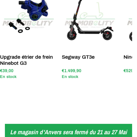
Upgrade étrier de frein
Segway GT3e
Nineb
Ninebot G3
€39,00
€1.499,90
€529,
En stock
En stock
Le magasin d'Anvers sera fermé du 21 au 27 Mai