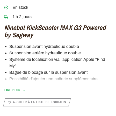
En stock
1 à 2 jours
Ninebot KickScooter MAX G3 Powered
by Segway
Suspension avant hydraulique double
Suspension arrière hydraulique double
Système de localisation via l'application Apple "Find
My"
Bague de blocage sur la suspension avant
Possibilité d'ajouter une batterie supplémentaire
(vendue séparément) pour une autonomie totale de 135
LIRE PLUS
km (+-100 km à 25 km/h)
Freins à double disque (double pistons mécaniques)
AJOUTER À LA LISTE DE SOUHAITS
Écran TFT intelligent 2,4" : répondez à votre appel +
système de navigation