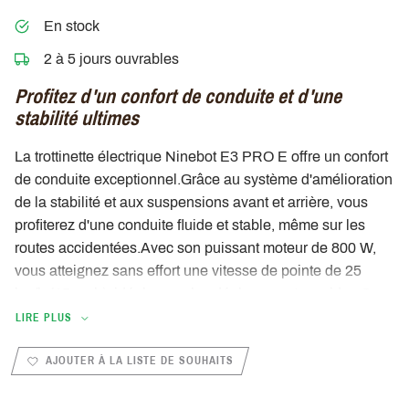
En stock
2 à 5 jours ouvrables
Profitez d'un confort de conduite et d'une
stabilité ultimes
La trottinette électrique Ninebot E3 PRO E offre un confort
de conduite exceptionnel.
Grâce au système d'amélioration
de la stabilité et aux suspensions avant et arrière, vous
profiterez d'une conduite fluide et stable, même sur les
routes accidentées.
Avec son puissant moteur de 800 W,
vous atteignez sans effort une vitesse de pointe de 25
km/h (15 mph), idéale pour les déplacements rapides.
Que
vous effectuiez un court trajet ou parcouriez une longue
LIRE PLUS
distance, la série Ninebot E3 PRO E vous garantit une
AJOUTER À LA LISTE DE SOUHAITS
expérience fiable et efficace.