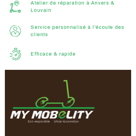
Atelier de réparation à Anvers &
Louvain
Service personnalisé à l'écoute des
clients
Efficace & rapide