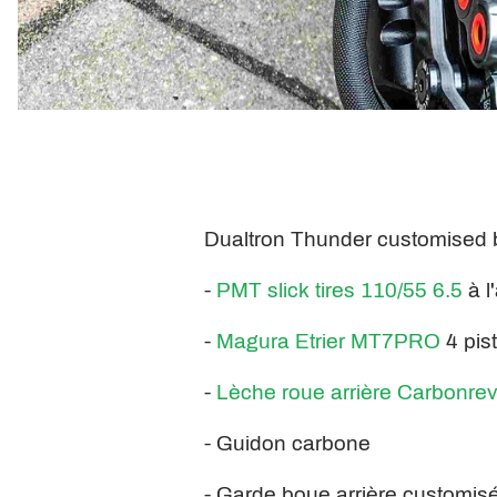
Dualtron Thunder customised 
-
PMT slick tires 110/55 6.5
à l
-
Magura Etrier MT7PRO
4 pis
-
Lèche roue arrière Carbonre
- Guidon carbone
- Garde boue arrière customis