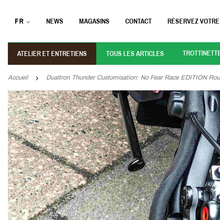
FR
NEWS
MAGASINS
CONTACT
RÉSERVEZ VOTRE
TROTTINETT
ATELIER ET ENTRETIENS
TOUS LES ARTICLES
Accueil
Dualtron Thunder Customisation: No Fear Race EDITION Ro