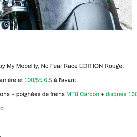
by My Mobelity, No Fear Race EDITION Rouge:
'arrière et
100/55 6.5
à l'avant
tons + poignées de freins
MT8 Carbon
+
disques 1
vo
é