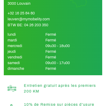
3000 Louvain
+32 16 25 84 80
leuven@mymobelity.com
BTW BE: 04 26 203 350
lundi
Fermé
mardi
Fermé
mercredi
09u30 - 18u00
jeudi
Fermé
vendredi
Fermé
samedi
09u00 - 17u00
dimanche
Fermé
Entretien gratuit après les premiers
200 KM
10% de Remise sur pièces d'usure