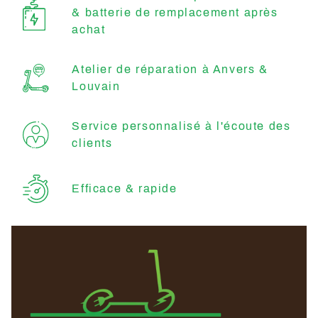
& batterie de remplacement après
achat
Atelier de réparation à Anvers &
Louvain
Service personnalisé à l'écoute des
clients
Efficace & rapide