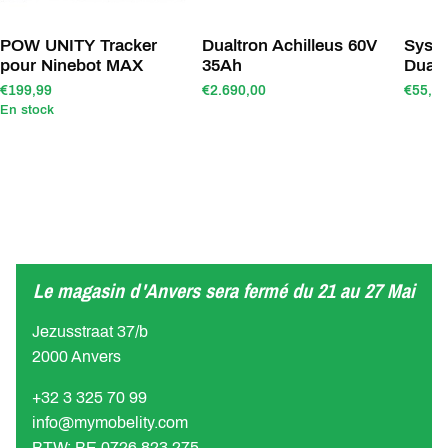
POW UNITY Tracker
Dualtron Achilleus 60V
Systè
pour Ninebot MAX
35Ah
Dualt
€199,99
€2.690,00
€55,00
En stock
Le magasin d'Anvers sera fermé du 21 au 27 Mai
Jezusstraat 37/b
2000 Anvers
+32 3 325 70 99
info@mymobelity.com
BTW: BE 0726 823 275