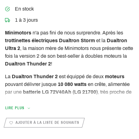
En stock
1 à 3 jours
Minimotors
n'a pas fini de nous surprendre. Après les
trottinettes électriques Dualtron Storm
et la
Dualtron
Ultra 2
, la maison mère de Minimotors nous présente cette
fois la version 2 de son best-seller à doubles moteurs la
Dualtron Thunder 2
!
La
Dualtron Thunder 2
est équippé de deux
moteurs
pouvant délivrer jusque
10 080 watts
en crête, alimentée
par une
batterie LG 72V40Ah (LG 21700)
, très proche de
la capacié de la batterie de la Dualtron X2 ! Vous pourrez
atteindre
jusqu'à 140 km d'autonomie
en mode éco.
LIRE PLUS
La
trottinette électrique Dualtron Thunder 2
nous arrive
AJOUTER À LA LISTE DE SOUHAITS
avec un
nouveau système de LEDs
(sur les
suspensions, sur le spoiler arrière ...) et le grip est cette