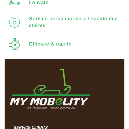
Louvain
Service personnalisé à l'écoute des
clients
Efficace & rapide
SERVICE CLIENTS