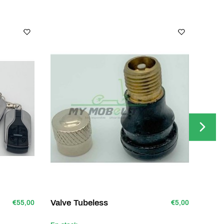
Valve Tubeless
Bouc
€55,00
€5,00
écro