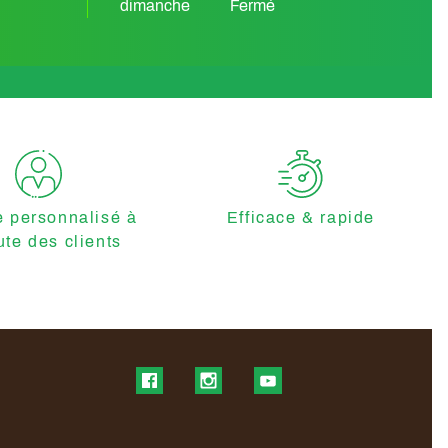
dimanche
Fermé
e personnalisé à
Efficace & rapide
ute des clients
Find us on Facebook
Find us on Instagram
Find us on YouTube