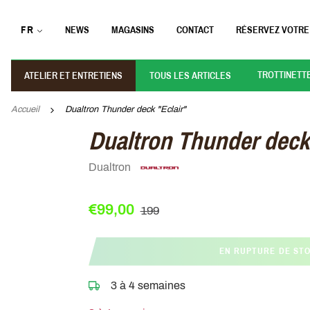
FR
NEWS
MAGASINS
CONTACT
RÉSERVEZ VOTRE
TROTTINETT
ATELIER ET ENTRETIENS
TOUS LES ARTICLES
Accueil
Dualtron Thunder deck "Eclair"
Dualtron Thunder deck 
Dualtron
€99,00
199
EN RUPTURE DE ST
3 à 4 semaines