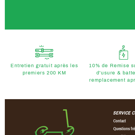
Entretien gratuit après les
10% de Remise su
premiers 200 KM
d'usure & batt
remplacement apr
SERVICE C
Contact
Questions f