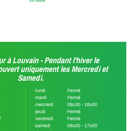
En stock
En st
r à Louvain - Pendant l'hiver le
ouvert uniquement les Mercredi et
Samedi.
lundi
Fermé
mardi
Fermé
mercredi
09u30 - 18u00
jeudi
Fermé
m
vendredi
Fermé
samedi
09u00 - 17u00