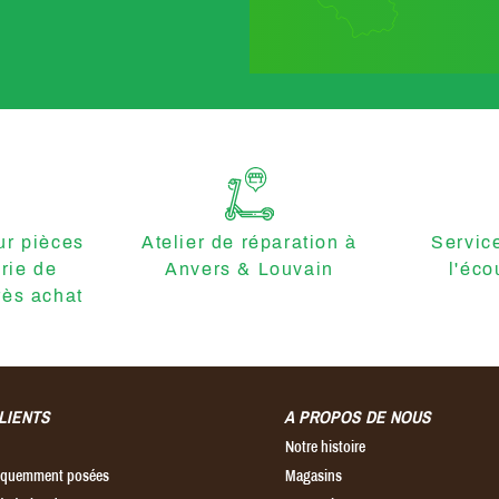
r pièces
Atelier de réparation à
Servic
erie de
Anvers & Louvain
l'éco
ès achat
LIENTS
A PROPOS DE NOUS
Notre histoire
réquemment posées
Magasins