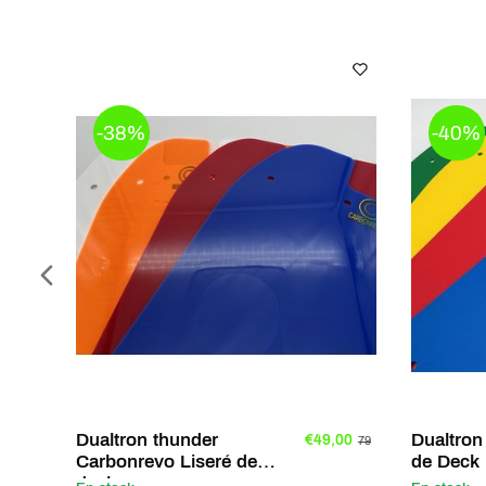
-38%
-40%
Dualtron thunder
Dualtron
€49,00
79
Carbonrevo Liseré de
de Deck
deck