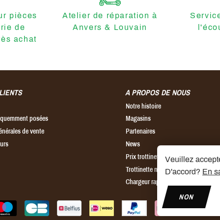
r pièces
Atelier de réparation à
Servic
erie de
Anvers & Louvain
l'éco
ès achat
LIENTS
A PROPOS DE NOUS
Notre histoire
réquemment posées
Magasins
énérales de vente
Partenaires
ours
News
Prix trottinette électrique
Veuillez accepte
Trottinette ninebot
D'accord?
En sa
Chargeur rapide pour trottinette éle
NON