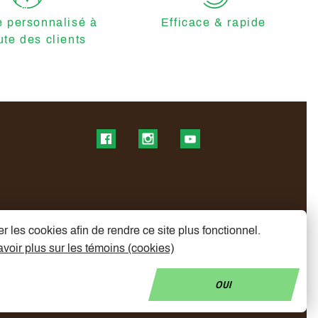
e personnalisé à
Efficace & rapide
ute des clients
Find us on Facebook
Find us on Instagram
Find us on YouTube
r les cookies afin de rendre ce site plus fonctionnel.
voir plus sur les témoins (cookies)
ctrique
OUI
© Copyright 2026 My Mobelity
Made by
Polaris DC
- Designed by
Radikal