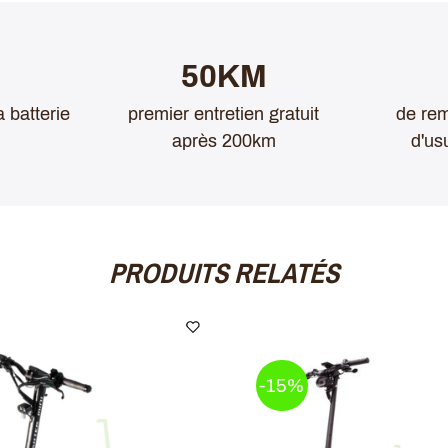
50KM
a batterie
premier entretien gratuit
de rem
après 200km
d'us
PRODUITS RELATÉS
-15%
derne. Celui-ci est
tures
LED
et un
repose-