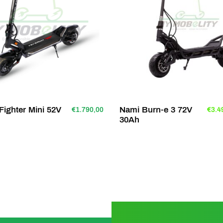
e. Il est clair que cette
à chaque passage.
se veut légèrement
plus
r
. En effet, le gabarit est
e poids :
40,2 kg
. Bien
s.
Fighter Mini 52V
Nami Burn-e 3 72V
€1.790,00
€3.4
30Ah