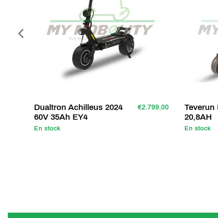
pieds
qui donne un look
sportif
à la trottinett
trottinette électrique
fera tourner les têtes 
Sur le plan technique, la
Dualtron Achilleus
compacte
et légère
que la
Dualtron Thunde
réduit de quelques centimètres, tout comme l
entendu la puissance folle est au rendez-vou
Dualtron Achilleus 2024
Teverun 
€2.799,00
60V 35Ah EY4
20,8AH
En stock
En stock