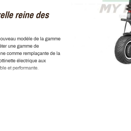
elle reine des
 nouveau modèle de la gamme
éter une gamme de
tionne comme remplaçante de la
rottinette électrique aux
ble et performante.
design de cette
Dualtron
ltron Thunder 2
afin de
égante, la
Achilleus
se
erez notamment des
freins full
le deck et une suspension