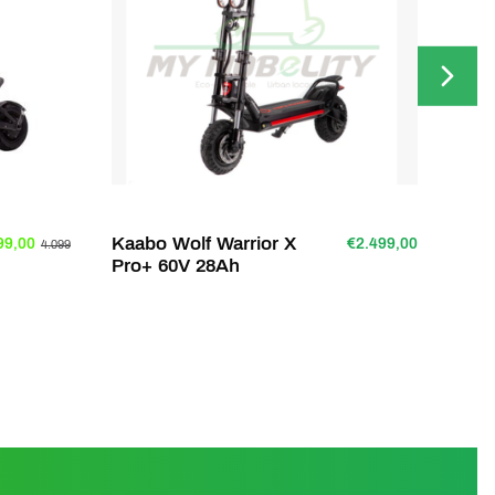
Kaabo Wolf Warrior X
Kit 
99,00
€2.499,00
4.099
Pro+ 60V 28Ah
direction Dua
/ 3
En st