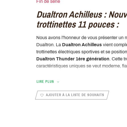
Fin de série
Dualtron Achilleus : Nouv
trottinettes 11 pouces :
Nous avons l'honneur de vous présenter un
Dualtron. La
Dualtron Achilleus
vient compl
trottinettes électriques sportives et se posi
Dualtron Thunder 1ère génération
. Cette t
caractéristiques uniques se veut moderne, fia
Vous remarquerez dans un premier temps le 
LIRE PLUS
Achilleus 60V 35Ah
. Il est emprunté à la
Dua
rester dans l'esprit de la marque. Sobre et él
AJOUTER À LA LISTE DE SOUHAITS
démarque par ses équipements. Vous trouv
hydrauliques
, un repose pied intégré dans 
améliorée.