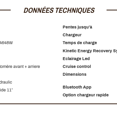
DONNÉES TECHNIQUES
ressionnantes :
leus offre des capacités hors
Pentes jusqu'à
48W
développée par ses
deux
Chargeur
'aurez aucun souci à franchir
 4648W
Temps de charge
attus avec cette
Dualtron
Kinetic Energy Recovery 
la Thunder
, elle offre une
ns.
Eclairage Led
stomère avant + arriere
Cruise control
uiper de la même
batterie LG
Dimensions
ie de grande qualité
draulic
eus
. Elle proposera
Bluetooth App
re à celle de la Dualtron
ide 11”
Option chargeur rapide
st équipée d'un contrôleur